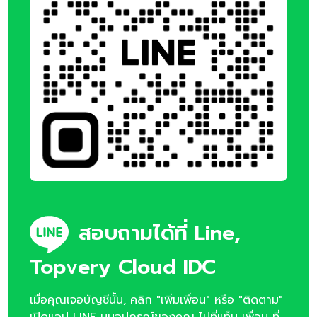
สอบถามได้ที่ Line,
Topvery Cloud IDC
เมื่อคุณเจอบัญชีนั้น, คลิก "เพิ่มเพื่อน" หรือ "ติดตาม"
เปิดแอป LINE บนอุปกรณ์ของคุณ ไปที่แท็บ เพื่อน ที่