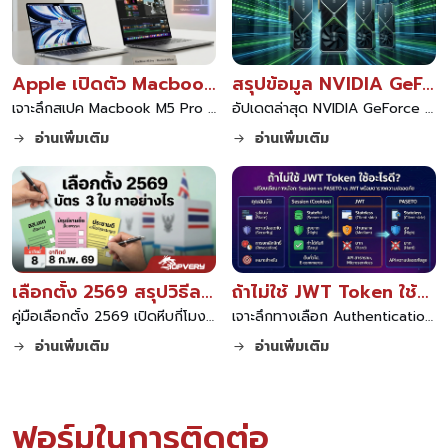
Apple เปิดตัว Macbook M5 Pro และ Air ขุมพลังใหม่ล่าสุด
สรุปข้อมูล NVIDIA GeForce RTX 50 Series สถาปัตยกรรม Blackwell และเทคโนโลยี DLSS 4 ล่าสุด
เจาะลึกสเปค Macbook M5 Pro และ Macbook M5 Air จาก Apple มาพร้อมชิป M5 สถาปัตยกรรมใหม่ รองรับการทำงาน AI เต็มรูปแบบ แบตเตอรี่ทนทานและดีไซน์พรีเมียม
อัปเดตล่าสุด NVIDIA GeForce RTX 50 Series สถาปัตยกรรม Blackwell แรงขึ้นด้วย DLSS 4.0 พร้อมเทคโนโลยี GDDR7 เช็คสเปคและราคาทุกรุ่น RTX 5090 RTX 5080 และสถานการณ์ผลิตล่าสุด
อ่านเพิ่มเติม
อ่านเพิ่มเติม
เลือกตั้ง 2569 สรุปวิธีลงคะแนน บัตร 3 ใบ สีไหนเลือกใคร ปากกาต้องเตรียมเองไหม
ถ้าไม่ใช้ JWT Token ใช้อะไรดี พร้อมตารางเปรียบเทียบทางเลือกและความปลอดภัย
คู่มือเลือกตั้ง 2569 เปิดหีบกี่โมง สรุปชัดบัตรเลือกตั้ง 3 ใบ สีเขียว สีชมพู สีเหลือง ต่างกันอย่างไร วิธีการกาบัตรที่ถูกต้อง และข้อควรระวังเรื่องปากกา อ่านจบพร้อมเข้าคูหาทันที
เจาะลึกทางเลือก Authentication นอกจาก JWT Token เปรียบเทียบ Session, PASETO และแนวทางความปลอดภัย พร้อมตารางเปรียบเทียบข้อดีข้อเสีย เพื่อเลือกใช้ให้เหมาะกับโปรเจกต์ของคุณ
อ่านเพิ่มเติม
อ่านเพิ่มเติม
ฟอร์มในการติดต่อ