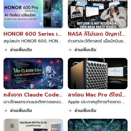
HONOR 600 Series เปิดตัว ทรงพลังด้วย AI ทัชเดียว เปลี่ยนโลก 2026
NASA ก็ไม่รอด ปัญหาโลกแตก Outlook ค้างกลางอวกาศ สุดท้ายต้องเรียกไอทีซัพพอร์ต
สรุปสเปก HONOR 600, HONOR 600 Pro และ HONOR 600 Lite สมาร์ตโฟนใหม่ล่าสุดปี 2026 ชูจุดเด่นฟีเจอร์ AI ทัชเดียว เปลี่ยนโลก อัปเกรดกล้องและแบตเตอรี่ อ่านรีวิวที่นี่
ข่าวฮาประวัติศาสตร์ เมื่อนักบินอวกาศ NASA เจอแอป Outlook หรือ Microsoft Mail ค้างบนสถานีอวกาศนานาชาติ สุดท้ายต้องทำตามสูตรคลาสสิกคือโทรเรียกไอทีซัพพอร์ตให้ช่วยแก้ปัญหา
อ่านเพิ่มเติม
อ่านเพิ่มเติม
หลังจาก Claude Code กลายเป็น Open Source
ลาก่อน Mac Pro ดีไซน์ขูดชีส Apple ยุติการพัฒนาและถอดหน้าสั่งซื้อออกจากเว็บแล้ว
เจาะลึกผลกระทบและทิศทางของวงการ AI หลังจาก Claude Code ถูกเปิดเป็น Open Source วิเคราะห์โอกาสใหม่สำหรับนักพัฒนา การแข่งขันที่ดุเดือดในตลาดโมเดลภาษา และความท้าทายด้านความปลอดภัยที่ตามมา
Apple ประกาศยุติการทำตลาด Mac Pro อย่างเป็นทางการ ถอดหน้าสั่งซื้อออกจากเว็บไซต์หลัก พร้อมดัน Mac Studio เป็นคอมพิวเตอร์รุ่นท็อปแทน และเปิดตัวฟีเจอร์รวมพลังประมวลผลบน macOS Tahoe
อ่านเพิ่มเติม
อ่านเพิ่มเติม