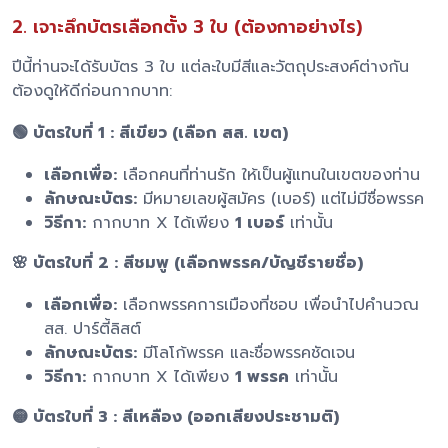
2. เจาะลึกบัตรเลือกตั้ง 3 ใบ (ต้องกาอย่างไร)
ปีนี้ท่านจะได้รับบัตร 3 ใบ แต่ละใบมีสีและวัตถุประสงค์ต่างกัน
ต้องดูให้ดีก่อนกากบาท:
🟢 บัตรใบที่ 1 : สีเขียว (เลือก สส. เขต)
เลือกเพื่อ:
เลือกคนที่ท่านรัก ให้เป็นผู้แทนในเขตของท่าน
ลักษณะบัตร:
มีหมายเลขผู้สมัคร (เบอร์) แต่ไม่มีชื่อพรรค
วิธีกา:
กากบาท X ได้เพียง
1 เบอร์
เท่านั้น
🌸 บัตรใบที่ 2 : สีชมพู (เลือกพรรค/บัญชีรายชื่อ)
เลือกเพื่อ:
เลือกพรรคการเมืองที่ชอบ เพื่อนำไปคำนวณ
สส. ปาร์ตี้ลิสต์
ลักษณะบัตร:
มีโลโก้พรรค และชื่อพรรคชัดเจน
วิธีกา:
กากบาท X ได้เพียง
1 พรรค
เท่านั้น
🟡 บัตรใบที่ 3 : สีเหลือง (ออกเสียงประชามติ)