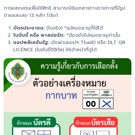
การแสดงตนเพื่อใช้สิทธิ สามารถใช้เอกสารทางราชการที่มีรูป
ถ่ายและเลข 13 หลัก ได้แก่:
บัตรประชาชน:
(ใบจริง) *แม้หมดอายุก็ใช้ได้
ใบขับขี่ หรือ พาสปอร์ต:
*ต้องยังไม่หมดอายุเท่านั้น
แอปพลิเคชันรัฐ:
เปิดผ่านแอปฯ ThaiID หรือ DLT QR
LICENCE (ใบขับขี่ดิจิทัล) ให้เจ้าหน้าที่ดูได้