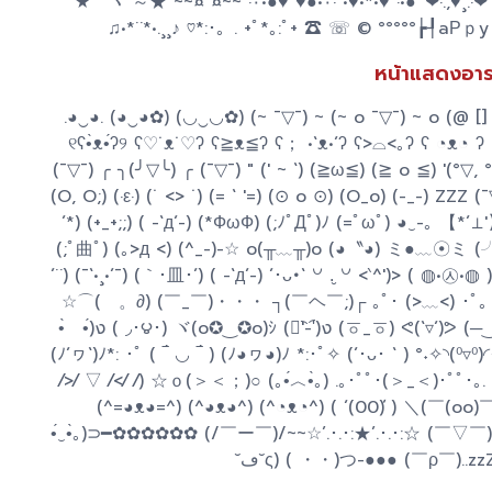
★⌒ヽ ～★ ~~¤ ¤~~ ·٠•●♥ ♥●•٠· •♥•*•♥ ·•●ﾞ❤·.,♥¸.·❤ﾞ●•· .。･:･ ⌒♡*:･。 ⌒♥ ✧*:･ﾟ✧ ☆ﾟ.*･｡ﾟ *:･ﾟ★ ★｡･ ｡･:･ﾟ☆ ｡･:★
♫•*¨*•.¸¸♪ ♡*:･。. +ﾟ*｡:ﾟ+ ☎ ☏ © °°°°°┢
หน้าแสดงอารม
.◕‿◕. (◕‿◕✿) (◡‿◡✿) (~ ¯▽¯) ~ (~ o ¯▽¯) ~ o (@ [
୧ʕ•̀ᴥ•́ʔ୨ ʕ♡˙ᴥ˙♡ʔ ʕ≧ᴥ≦ʔ ʕ； •`ᴥ•´ʔ ʕ>⌓<｡ʔ ʕ ◔ᴥ◔ ʔ
(¯▽¯) ╭ ╮(╯▽╰) ╭ (¯▽¯) " (' ~ `) (≧ω≦) (≧ o ≦) '(°▽, °) 
(O, O;) (·ε·) (˙ <> ˙) (= ` '=) (⊙ o ⊙) (O_o) (-_-) ZZZ (¯▽
´*) (+_+;;) ( -`д´-) (*ФωФ) (;ﾉﾟДﾟ)ﾉ (=ﾟωﾟ) ◕‿-｡
(;ﾟ曲ﾟ) (｡>д <) (^_-)-☆ o(╥﹏╥)o (◕〝◕) ミ●﹏☉ミ (╯3╰)╭♡ (•ิ_•ิ) (
´¨) (¯`•¸•´¯) (｀･皿･´) ( -`д´-) ´･ᴗ･` ꒡ .̮ ꒡ <‵^′)> ( ◍•㉦•
☆⌒(ゝ。∂) (￣_￣)・・・ ┐(￣ヘ￣;)┌ ｡ﾟ･ (>﹏<) ･ﾟ｡ 
•̀ゝ•́)ง ( ◞･౪･) ヾ(o✪‿✪o)ｼ (ง︡'-'︠)ง (ㆆ_ㆆ) ᕙ(`▿´)ᕗ (─‿‿─) ᕙ(^▿^ᕙ) ٩(◕‿◕｡)۶ (≧◡≦) ٩(◕‿◕)۶ (
(ﾉ´ヮ`)ﾉ*: ･ﾟ ( ‾́ ◡ ‾́ ) (ﾉ◕ヮ◕)ﾉ *:･ﾟ✧ (´･ᴗ･ ` ) °˖
⁄>⁄ ▽ ⁄<⁄ ⁄) ☆ｏ(＞＜；)○ (｡•́︿•̀｡) .｡･ﾟﾟ･(＞_＜)･ﾟﾟ
(^=◕ᴥ◕=^) (^◕ᴥ◕^) (^◔ᴥ◔^) ( ´(00)ˋ ) ＼(￣(oo)￣
•́‿•̀｡)⊃━✿✿✿✿✿✿ (/￣ー￣)/~~☆’.･.･:★’.･.･:☆ (￣▽￣)/
˘ڡ˘ς) ( ・・)つ-●●● (￣ρ￣)..