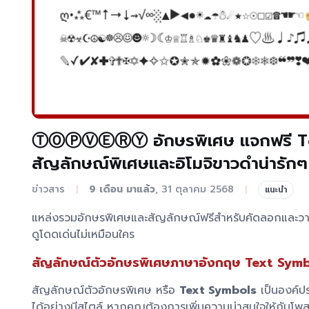
ⓉⓄⓅⓋⒺⓇⓎ อักษรพิเศษ แจกฟรี Tex
สัญลักษณ์พิเศษและอิโมจิขาวดำน่ารักๆ
ข่าวสาร
9 เดือน มาแล้ว
, 31 ตุลาคม 2568
|
|
แนะนำ
แหล่งรวมอักษรพิเศษและสัญลักษณ์ฟรีสำหรับคัดลอกและวางได้
ดูโดดเด่นไม่เหมือนใคร
สัญลักษณ์ตัวอักษรพิเศษภาษาอังกฤษ Text Sym
สัญลักษณ์ตัวอักษรพิเศษ หรือ
Text Symbols
เป็นองค์ปร
ได้อย่างมีสไตล์ หากคุณต้องการเพิ่มความน่าสนใจให้กับโพ