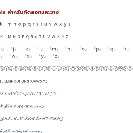
ls สำหรับคัดลอกและวาง
 k l m n o p q r s t u v w x y z
 ᴋ ʟ ᴍ ɴ ᴏ ᴘ ᴏ̨ ʀ s ᴛ ᴜ ᴠ ᴡ x ʏ ᴢ
i』 『j』 『k』 『l』 『m』 『n』 『o』 『p』 『q』 『r』
v』 『w』 『x』 『y』 『z』
ⓍⓎⓏⓐⓑⓒⓓⓔⓕⓖⓗⓘⓙⓚⓛⓜⓝⓞⓟⓠⓡⓢⓣⓤⓥⓦⓧⓨ
ʜɪᴊᴋʟᴍɴᴏᴏᴘǫʀsᴛᴜᴠᴡxʏᴢ
𝓙𝓚𝓛𝓜𝓝𝓞𝓟𝓠𝓡𝓢𝓣𝓤𝓥𝓦𝓧𝓨𝓩
𝓱𝓲𝓳𝓴𝓵𝓶𝓷𝓸𝓹𝓺𝓻𝓼𝓽𝓾𝓿𝔀𝔁𝔂𝔃
𝒦ℒℳ𝒩𝒪𝒫𝒬ℛ𝒮𝒯𝒰𝒱𝒲𝒳𝒴𝒵
𝒽𝒾𝒿𝓀𝓁𝓂𝓃𝑜𝓅𝓆𝓇𝓈𝓉𝓊𝓋𝓌𝓍𝓎𝓏