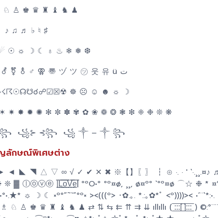
 ♘ ♙ ♚ ♛ ♜ ♝ ♞ ♟
 ♪ ♫ ♬ ♭ ♮ ♯
 ☄ ☉ ☼ ☽ ☾ ♁ ♨ ❄ ❅ ❆
☹ ☺ ☻ ☿ ♀ ⚣ ⚤ ⚥ ⚦ ⚧ ⚨ ♂ ⚢ 〠 ヅ ツ ㋡ 웃 유 ü ت
☇☈☉☊☋☌☍☑☒☢ ☸ ☹ ☺ ☻ ☼ ☽
 ✶ ✷ ✸ ✹ ✺ ✻ ✼ ✽ ✾ ✿ ❀ ❁ ❂ ❃ ❇ ❈ ❉ ❊ ❋
꧂ ꧁⊱ ⊰꧂ ꧁ ༒ – ༒ ꧂
ญลักษณ์พิเศษต่าง
► ◄ ◣ ◥ △ ▽ ∞ √ ✓ ✔ ✕ ✖ ※【】〖〗 ┇ ⊙ ·. · ' `·.¸¸.¤♪
 |͇̿L͇͇̿̿o͇͇̿̿V͇͇̿̿e͇̿| °ºO•° °º¤ø, ¸¸, ø¤º° `°º¤ø ⌒☆ ❉ * ¤
 ¯`°.•°•.★* ☼ ☽ ☾ ×º°”˜`”°º× ><(((º> ･✿.｡. *.:｡✿*ﾟ <º))))>< •´¨`*:•. •
♜ ♝ ♞ ♟ ⇄ ⇅ ⇆ ⇇ ⇈ ⇉ ⇊ ıllıllı ( ̲̅:̲̅:̲̅:̲̅[̲̅ ̲̅]̲̅:̲̅:̲̅:̲̅ ) ©:°