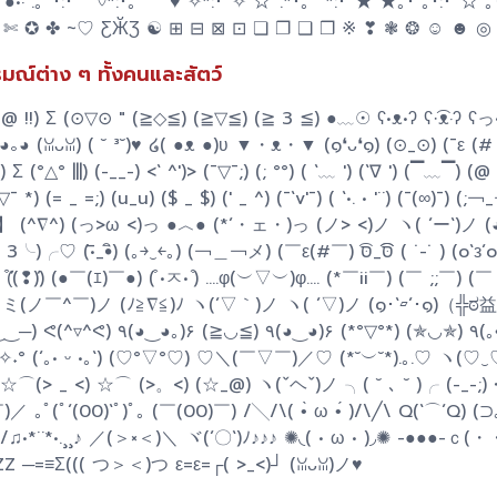
┦aΡｐy ✄ ✪ ✤ ~♡ ƸӁƷ ☯ ⊞ ⊟ ⊠ ⊡ ❏ ❐ ❑ ❒ ※ ❣ ❃ ❂ ☺ ☻ ◎
ณ์ต่าง ๆ ทั้งคนและสัตว์
] @ !!) Σ (⊙▽⊙ " (≧◇≦) (≧▽≦) (≧ 3 ≦) ●﹏☉ ʕ•ᴥ•ʔ ʕ·͡ᴥ·ʔ ʕ
 ◕｡◕ (ꈍᴗꈍ) ( ˘ ³˘)♥ ໒( ●ᴥ ●)ʋ ▼・ᴥ・▼ (๑❛ᴗ❛๑) (⊙_⊙) (¯ε (# 
Σ (°△° |||) (-__-) <` ^')> (¯▽¯;) (; °°) ( `﹏ ') (`∇ ') (▔﹏▔) (@
¯ *) (= _ =;) (u_u) ($ _ $) (' _ ^) (¯`v'¯) ( `•. • '¨) (¯(∞)¯) (;￢
 【*´⊥'】 (^∇^) (っ>ω <)っ ●︿● (*´・ェ・)っ (ノ> <)ノ ヽ( ´ー`)ノ (◕
｡￫‿￩｡) (￢＿￢メ) (￣ε(#￣) סּ͡͡_סּ͡ ( ˙-˙ ) (o`з´o) (¨`•.•
◍ ) (͒ˊ(❢)ˋ) (●￣(ｴ)￣●) ( ͒•ㅈ• ͒) ....φ(︶▽︶)φ.... (*￣ii￣) (￣ ;;￣) 
ミ(ノ￣^￣)ノ (ﾉ≧∇≦)ﾉ ヽ(´▽｀)ノ ヽ( ´▽)ノ (๑･`▱´･๑)（╬ಠ益ಠ
*°▽°*) (✯◡✯) ٩(｡•́‿•̀｡)۶
✧◝(⁰▿⁰)◜✧˖° (´｡• ᵕ •｡`) (♡°▽°♡) ♡＼(￣▽￣)／♡ (*˘︶˘*).｡.♡ ヽ(♡‿
･｡. ☆⌒(> _ <) ☆⌒ (>。<) (☆_@) ヽ(ˇヘˇ)ノ ╮( ˘ ､ ˘ )╭ (-_-
)／ ｡ﾟ(ﾟ´(00)`ﾟ)ﾟ｡ (￣(00)￣) /╲/\( •̀ ω •́ )/\╱\ Q(`⌒´Q) (⊃
♫•*¨*•.¸¸♪ ／(＞×＜)＼ ヾ(´〇`)ﾉ♪♪♪ ✺◟( • ω • )◞✺ -●●●-ｃ(・
zzZZ ─=≡Σ((( つ＞＜)つ ε=ε=┌( >_<)┘ (ꈍᴗꈍ)ノ♥