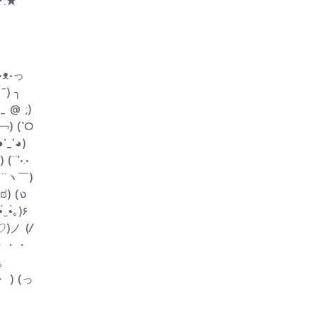
っ•ᴥ•っ
¯) ╮
 _ @ ;)
_￢) (`O
‘_’◕)
(￣ ¨ヽ￣)
) (ง
♡)ノ (⁄
;)・・・
｡
・ ) (っ