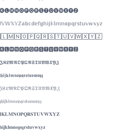
🅚🅛🅜🅝🅞🅟🅠🅡🅢🅣🅤🅥🅦🅧🅨🅩
𝕏𝕐ℤ𝕒𝕓𝕔𝕕𝕖𝕗𝕘𝕙𝕚𝕛𝕜𝕝𝕞𝕟𝕠𝕡𝕢𝕣𝕤𝕥𝕦𝕧𝕨𝕩𝕪𝕫
🄻🄼🄽🄾🄿🅀🅁🅂🅃🅄🅅🅆🅇🅈🅉
🅺🅻🅼🅽🅾🅿🆀🆁🆂🆃🆄🆅🆆🆇🆈🆉
𝕵𝕶𝕷𝕸𝕹𝕺𝕻𝕼𝕽𝕾𝕿𝖀𝖁𝖂𝖃𝖄𝖅
𝖍𝖎𝖏𝖐𝖑𝖒𝖓𝖔𝖕𝖖𝖗𝖘𝖙𝖚𝖛𝖜𝖝𝖞𝖟
𝔎𝔏𝔐𝔑𝔒𝔓𝔔ℜ𝔖𝔗𝔘𝔙𝔚𝔛𝔜ℨ
𝔤𝔥𝔦𝔧𝔨𝔩𝔪𝔫𝔬𝔭𝔮𝔯𝔰𝔱𝔲𝔳𝔴𝔵𝔶𝔷
𝐉𝐊𝐋𝐌𝐍𝐎𝐏𝐐𝐑𝐒𝐓𝐔𝐕𝐖𝐗𝐘𝐙
𝐡𝐢𝐣𝐤𝐥𝐦𝐧𝐨𝐩𝐪𝐫𝐬𝐭𝐮𝐯𝐰𝐱𝐲𝐳