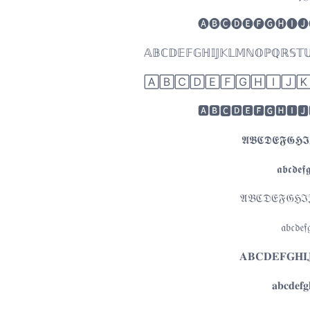
🅐🅑🅒🅓🅔🅕🅖🅗🅘🅙
𝔸𝔹ℂ𝔻𝔼𝔽𝔾ℍ𝕀𝕁𝕂𝕃𝕄ℕ𝕆ℙℚℝ𝕊𝕋𝕌𝕍𝕎
🄰🄱🄲🄳🄴🄵🄶🄷🄸🄹
🅰🅱🅲🅳🅴🅵🅶🅷🅸🅹
𝕬𝕭𝕮𝕯𝕰𝕱𝕲𝕳
𝖆𝖇𝖈𝖉𝖊𝖋
𝔄𝔅ℭ𝔇𝔈𝔉𝔊ℌℑ
𝔞𝔟𝔠𝔡𝔢𝔣
𝐀𝐁𝐂𝐃𝐄𝐅𝐆𝐇
𝐚𝐛𝐜𝐝𝐞𝐟𝐠