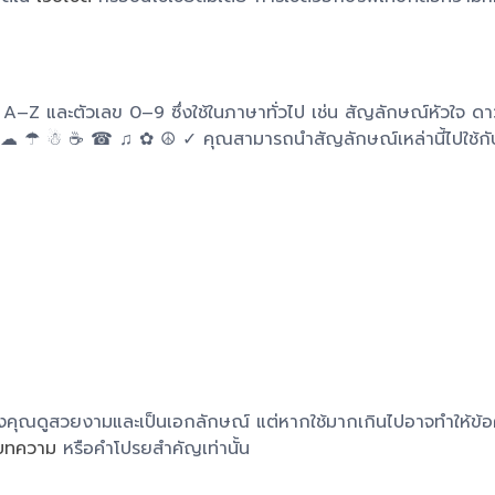
 A–Z และตัวเลข 0–9 ซึ่งใช้ในภาษาทั่วไป เช่น สัญลักษณ์หัวใจ ดา
 ★ ☀ ☁ ☂ ☃ ☕ ☎ ♫ ✿ ☮ ✓ คุณสามารถนำสัญลักษณ์เหล่านี้ไปใช้กั
ของคุณดูสวยงามและเป็นเอกลักษณ์ แต่หากใช้มากเกินไปอาจทำให้ข้
อบทความ
หรือคำโปรยสำคัญเท่านั้น