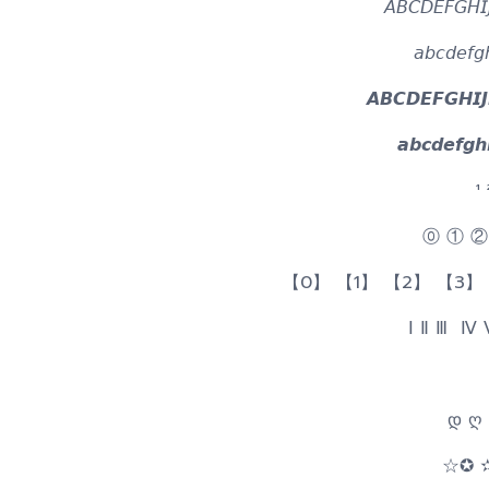
𝘈𝘉𝘊𝘋𝘌𝘍𝘎𝘏
𝘢𝘣𝘤𝘥𝘦𝘧𝘨
𝘼𝘽𝘾𝘿𝙀𝙁𝙂𝙃𝙄
𝙖𝙗𝙘𝙙𝙚𝙛𝙜𝙝
¹
⓪ ① ②
【0】 【1】 【2】 【3】
Ⅰ Ⅱ Ⅲ Ⅳ
დ ღ
☆✪ 