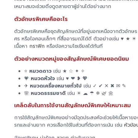
เหมาะสมจะช่วยดึงดูดสายตาผู้อ่านได้อย่างมาก
ตัวอักษรพิเศษคืออะไร
ตัวอักษรพิเศษคือชุดสัญลักษณ์ที่อยู่นอกเหนือจากตัวอักษร
ศร หรือไอคอนเล็กๆ ที่สื่ออารมณ์ได้ดี ตัวอย่างเช่น ♥
เนื้อหา
กราฟิก
หรือข้อความโซเชียลได้ทันที
ตัวอย่างหมวดหมู่ของสัญลักษณ์พิเศษยอดนิยม
⭐
หมวดดาว
เช่น ★ ☆ ✦ ✧
💗
หมวดหัวใจ
เช่น ♥ ❤ ❥ 💖
✈
หมวดเครื่องหมายทั่วไป
เช่น ✓ ✔ ✕ ✖ ✉ ✎
🌸
หมวดธรรมชาติ
เช่น ☀ ☁ ☂ ❄ 🌿 🌼
เคล็ดลับในการใช้งานสัญลักษณ์พิเศษให้เหมาะสม
การใช้สัญลักษณ์พิเศษอย่างมีจุดประสงค์จะช่วยให้เนื้อหา
รกและอ่านยาก ควรเลือกใช้ในส่วนที่ต้องการเน้น เช่น
หัวข้