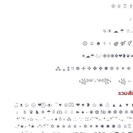
♔ ♕ ♖ ♗
♩
ϟ ☀ ☁ ☂ ☃
☀☁☂☃☄❉❊❋❖❤❥❦❧
⁂ ⁎ ⁑ ⌑ ☸ ✢ ✣ ✤ ✥ ✱ ✲ ✳ ✴ ✵
꧁༻-༺꧂ ꧁ – 
รวมสั
◡̈ ᴥ シ ㋛ ❤︎⍤⃝ •ᴥ• ⌒♥ ☺◡̈⃝ ❤ ♥ ❥ ☆ ★ △ ▲ ▲ ▼ 
♩ ♭ ♛ ♞ ✈ ☂ ◊ εїз ♧ ♧ ➽ ● • ❀ ✿ № ❅ ❆ ❇ ❈ ❉ ❊ ▓ ⓛⓞⓥⓔ
*' `*: •☆ •·. · '` ·. ·• ♦ ◊ ◦ ⁂ ∴ ∵ ∷ •´¨`*:•. *.:｡*ﾟ‘ﾟ･.｡.
...*★.• *★ .•°•.°´¯ ✡ ✬ ✭ ✮ ✯ ⋆ ✵ ✶ ✷ ✸ ✹ ✺ ♔ ♕♖ ♗ ♘ ♙ ♚ ♛ 