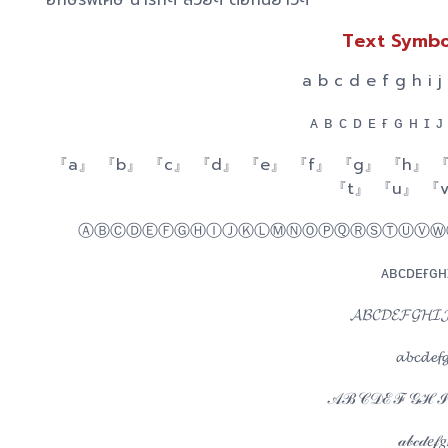
อักษรพิเศษ น่ารักๆ สวยๆ ต่อกันยาวๆ
Text Symbo
a b c d e f g h i j
ᴀ ʙ ᴄ ᴅ ᴇ ғ ɢ ʜ ɪ ᴊ
『a』 『b』 『c』 『d』 『e』 『f』 『g』 『h』 『
『t』 『u』 『
ⒶⒷⒸⒹⒺⒻⒼⒽⒾⒿⓀⓁⓂⓃⓄⓅⓆⓇⓈⓉⓊⓋⓌ
ᴀʙᴄᴅᴇғɢ
𝓐𝓑𝓒𝓓𝓔𝓕𝓖𝓗
𝓪𝓫𝓬𝓭𝓮𝓯
𝒜ℬ𝒞𝒟ℰℱ𝒢ℋℐ𝒥
𝒶𝒷𝒸𝒹𝑒𝒻