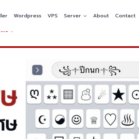
ler
Wordpress
VPS
Server
About
Contact
ⓉⓄⓅⓋⒺⓇⓎ อักษรพิเศษ แจกฟรี Text Symbols สำหรับคัดลอกและวาง สัญลักษณ์พิเศษและอิโมจิขาวดำน่ารักๆ