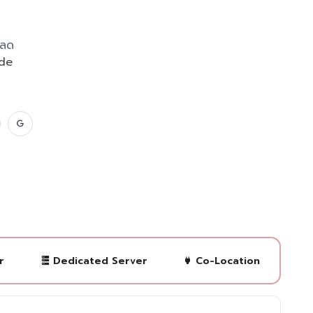
หลด
de
r
Dedicated Server
Co-Location