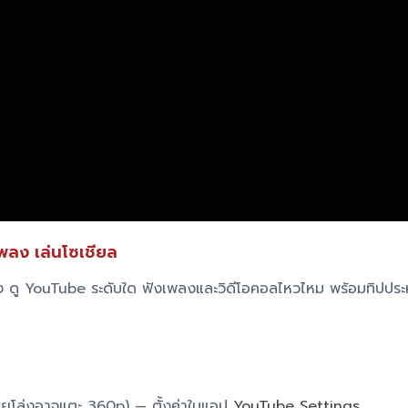
พลง เล่นโซเชียล
้าง ดู YouTube ระดับใด ฟังเพลงและวิดีโอคอลไหวไหม พร้อมทิปประ
ายโล่งอาจแตะ 360p) — ตั้งค่าในแอป
YouTube Settings