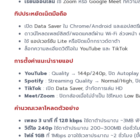
เรียนออนไลน์
ใช้
Zoom
หรือ
Google Meet
ที่ความละ
ทิปประหยัดเน็ตมือถือ
เปิด
Data Saver
ใน Chrome/Android และแอปสตรี
ดาวน์โหลดเพลย์ลิสต์/พอดแคสต์ผ่าน Wi-Fi ล่วงหน้า 
ใช้
แอปเวอร์ชัน Lite
หรือปิดแบ็กกราวด์ดาต้า
ล็อกความละเอียดวิดีโอใน
YouTube
และ
TikTok
การตั้งค่าแนะนำรายแอป
YouTube
: Quality →
144p
/
240p
, ปิด Autoplay
Spotify
: Streaming Quality →
Normal
/
High
, ป
TikTok
: เปิด
Data Saver
, จำกัดการเล่น HD
Meet/Zoom
: ปิดกล้องเมื่อไม่จำเป็น ใช้โหมด
Low B
คำนวณเวลาโหลดตัวอย่าง
เพลง 3 นาที ที่ 128 kbps
ใช้ดาต้าประมาณ ~3MB ฟ
วิดีโอ 240p
ใช้ดาต้าประมาณ 200–300MB ต่อชั่วโ
ไฟล์ 1GB
ที่ 1Mbps อาจใช้เวลาประมาณ ~2 ชั่วโมง (ขึ