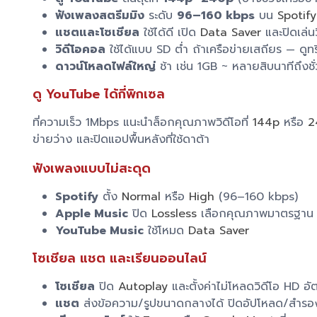
ฟังเพลงสตรีมมิง
ระดับ
96–160 kbps
บน
Spotify
แชตและโซเชียล
ใช้ได้ดี เปิด
Data Saver
และปิดเล่นว
วิดีโอคอล
ใช้ได้แบบ SD ต่ำ ถ้าเครือข่ายเสถียร — ดูท
ดาวน์โหลดไฟล์ใหญ่
ช้า เช่น 1GB ~ หลายสิบนาทีถึงชั
ดู YouTube ได้กี่พิกเซล
ที่ความเร็ว 1Mbps แนะนำล็อกคุณภาพวิดีโอที่
144p
หรือ
2
ข่ายว่าง และปิดแอปพื้นหลังที่ใช้ดาต้า
ฟังเพลงแบบไม่สะดุด
Spotify
ตั้ง
Normal
หรือ
High
(96–160 kbps)
Apple Music
ปิด
Lossless
เลือกคุณภาพมาตรฐาน
YouTube Music
ใช้โหมด
Data Saver
โซเชียล แชต และเรียนออนไลน์
โซเชียล
ปิด
Autoplay
และตั้งค่าไม่โหลดวิดีโอ HD อัต
แชต
ส่งข้อความ/รูปขนาดกลางได้ ปิดอัปโหลด/สำรองร