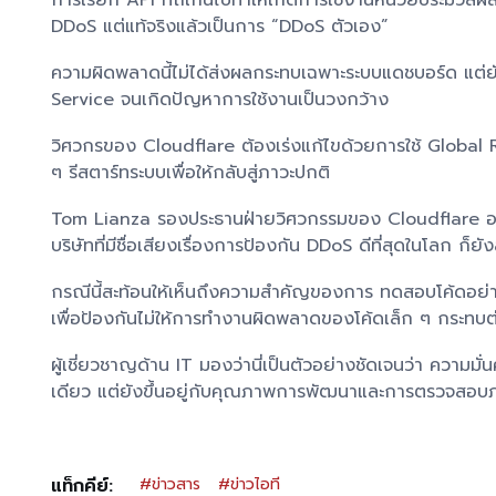
การเรียก API ที่ถี่เกินไปทำให้เกิดการใช้งานหน่วยประมวล
DDoS แต่แท้จริงแล้วเป็นการ “DDoS ตัวเอง”
ความผิดพลาดนี้ไม่ได้ส่งผลกระทบเฉพาะระบบแดชบอร์ด แต่
Service จนเกิดปัญหาการใช้งานเป็นวงกว้าง
วิศวกรของ Cloudflare ต้องเร่งแก้ไขด้วยการใช้ Global Ra
ๆ รีสตาร์ทระบบเพื่อให้กลับสู่ภาวะปกติ
Tom Lianza รองประธานฝ่ายวิศวกรรมของ Cloudflare ออก
บริษัทที่มีชื่อเสียงเรื่องการป้องกัน DDoS ดีที่สุดในโลก
กรณีนี้สะท้อนให้เห็นถึงความสำคัญของการ ทดสอบโค้ดอย่าง
เพื่อป้องกันไม่ให้การทำงานผิดพลาดของโค้ดเล็ก ๆ กระทบต
ผู้เชี่ยวชาญด้าน IT มองว่านี่เป็นตัวอย่างชัดเจนว่า ความ
เดียว แต่ยังขึ้นอยู่กับคุณภาพการพัฒนาและการตรวจสอบ
แท็กคีย์:
#
ข่าวสาร
#
ข่าวไอที