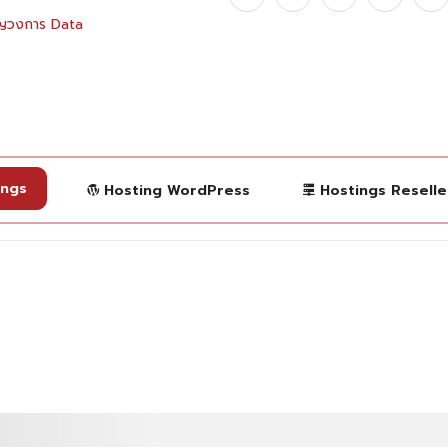
ัญวงการ Data
ings
Hosting WordPress
Hostings Reselle