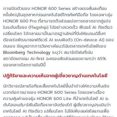
การเปิดตัวของ HONOR 600 Series สร้างแรงสั่นสะเทือน
ครั้งใหญ่ในอุตสาหกรรมเทคโนโลยีโทรศัพท์มือถือ โดยเฉพาะรุ่น
HONOR 600 Pro ที่สามารถดึงส่วนแบ่งการตลาดจากคู่แข่ง
ในระดับเรือธง (Flagship) ได้อย่างรวดเร็ว ฟีเจอร์ AI ทัชเดียว
เปลี่ยนโลก ได้กลายมาเป็นมาตรฐานใหม่ที่บีบให้แบรนด์อื่นๆ
ต้องเร่งพัฒนาซอฟต์แวร์ AI แบบฝังตัว (On-device AI) ของ
ตนเอง ข้อมูลจากการวิเคราะห์แนวโน้มตลาดเทคโนโลยีของ
Bloomberg Technology
ระบุว่า สมาร์ตโฟนที่เน้น
สถาปัตยกรรม AI-first จะครองสัดส่วนยอดขายกว่า 65%
ของตลาดโลกภายในปีนี้
ปฏิกิริยาและความเห็นจากผู้เชี่ยวชาญด้านเทคโนโลยี
นักวิจารณ์สายไอทีและสื่อเทคโนโลยีชั้นนำต่างให้ความเห็นเชิง
บวกต่อการมาของ HONOR 600 Series โดยเฉพาะเรื่อง
ความคุ้มค่าของรุ่น HONOR 600 Lite ที่นำเทคโนโลยี AI ระ
ดับไฮเอนด์มาใส่ในมือถือราคาจับต้องได้ ผู้เชี่ยวชาญประเมินว่า
เทคโนโลยี AI ทัชเดียว เปลี่ยนโลก ไม่ใช่เพียงแค่สโลแกนเพื่อ