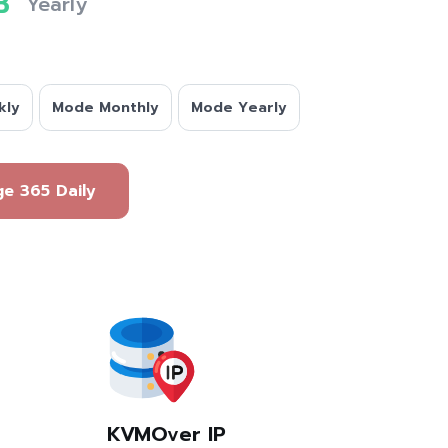
B
Yearly
kly
Mode Monthly
Mode Yearly
กจ Package 365 Daily
KVMOver IP