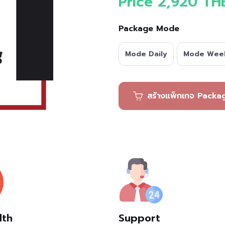
Price 2,920 TH
Package Mode
Mode Daily
Mode Wee
สร้างแพ็กเ
dth
Support