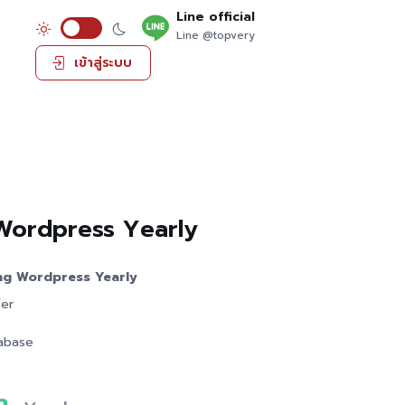
Line official
Line @topvery
เข้าสู่ระบบ
Wordpress Yearly
g Wordpress Yearly
er
abase