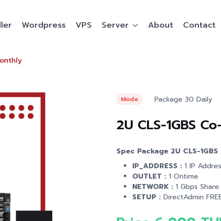
ler
Wordpress
VPS
Server
About
Contact
onthly
Package 30 Daily
Mode
2U CLS-1GBS Co-
Spec Package 2U CLS-1GBS 
IP_ADDRESS :
1 IP Addre
OUTLET :
1 Ontime
NETWORK :
1 Gbps Share
SETUP :
DirectAdmin FREE