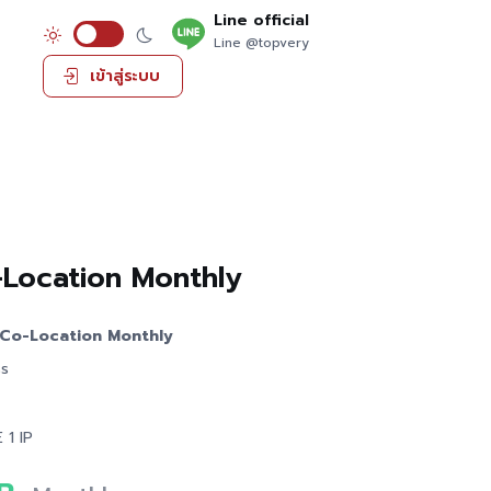
Line official
Line @topvery
เข้าสู่ระบบ
Location Monthly
Co-Location Monthly
ss
 1 IP