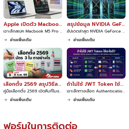
Apple เปิดตัว Macbook M5 Pro และ Air ขุมพลังใหม่ล่าสุด
สรุปข้อมูล NVIDIA GeForce RTX 50 Series สถาปัตยกรรม Blackwell และเทคโนโลยี DLSS 4 ล่าสุด
เจาะลึกสเปค Macbook M5 Pro และ Macbook M5 Air จาก Apple มาพร้อมชิป M5 สถาปัตยกรรมใหม่ รองรับการทำงาน AI เต็มรูปแบบ แบตเตอรี่ทนทานและดีไซน์พรีเมียม
อัปเดตล่าสุด NVIDIA GeForce RTX 50 Series สถาปัตยกรรม Blackwell แรงขึ้นด้วย DLSS 4.0 พร้อมเทคโนโลยี GDDR7 เช็คสเปคและราคาทุกรุ่น RTX 5090 RTX 5080 และสถานการณ์ผลิตล่าสุด
อ่านเพิ่มเติม
อ่านเพิ่มเติม
เลือกตั้ง 2569 สรุปวิธีลงคะแนน บัตร 3 ใบ สีไหนเลือกใคร ปากกาต้องเตรียมเองไหม
ถ้าไม่ใช้ JWT Token ใช้อะไรดี พร้อมตารางเปรียบเทียบทางเลือกและความปลอดภัย
คู่มือเลือกตั้ง 2569 เปิดหีบกี่โมง สรุปชัดบัตรเลือกตั้ง 3 ใบ สีเขียว สีชมพู สีเหลือง ต่างกันอย่างไร วิธีการกาบัตรที่ถูกต้อง และข้อควรระวังเรื่องปากกา อ่านจบพร้อมเข้าคูหาทันที
เจาะลึกทางเลือก Authentication นอกจาก JWT Token เปรียบเทียบ Session, PASETO และแนวทางความปลอดภัย พร้อมตารางเปรียบเทียบข้อดีข้อเสีย เพื่อเลือกใช้ให้เหมาะกับโปรเจกต์ของคุณ
อ่านเพิ่มเติม
อ่านเพิ่มเติม
ฟอร์มในการติดต่อ