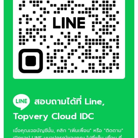
สอบถามได้ที่ Line,
Topvery Cloud IDC
เมื่อคุณเจอบัญชีนั้น, คลิก "เพิ่มเพื่อน" หรือ "ติดตาม"
เปิดแอป LINE บนอุปกรณ์ของคุณ ไปที่แท็บ เพื่อน ที่