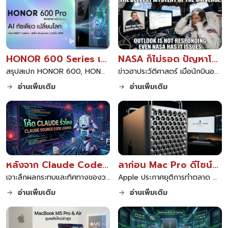
HONOR 600 Series เปิดตัว ทรงพลังด้วย AI ทัชเดียว เปลี่ยนโลก 2026
NASA ก็ไม่รอด ปัญหาโลกแตก Outlook ค้างกลางอวกาศ สุดท้ายต้องเรียกไอทีซัพพอร์ต
สรุปสเปก HONOR 600, HONOR 600 Pro และ HONOR 600 Lite สมาร์ตโฟนใหม่ล่าสุดปี 2026 ชูจุดเด่นฟีเจอร์ AI ทัชเดียว เปลี่ยนโลก อัปเกรดกล้องและแบตเตอรี่ อ่านรีวิวที่นี่
ข่าวฮาประวัติศาสตร์ เมื่อนักบินอวกาศ NASA เจอแอป Outlook หรือ Microsoft Mail ค้างบนสถานีอวกาศนานาชาติ สุดท้ายต้องทำตามสูตรคลาสสิกคือโทรเรียกไอทีซัพพอร์ตให้ช่วยแก้ปัญหา
อ่านเพิ่มเติม
อ่านเพิ่มเติม
หลังจาก Claude Code กลายเป็น Open Source
ลาก่อน Mac Pro ดีไซน์ขูดชีส Apple ยุติการพัฒนาและถอดหน้าสั่งซื้อออกจากเว็บแล้ว
เจาะลึกผลกระทบและทิศทางของวงการ AI หลังจาก Claude Code ถูกเปิดเป็น Open Source วิเคราะห์โอกาสใหม่สำหรับนักพัฒนา การแข่งขันที่ดุเดือดในตลาดโมเดลภาษา และความท้าทายด้านความปลอดภัยที่ตามมา
Apple ประกาศยุติการทำตลาด Mac Pro อย่างเป็นทางการ ถอดหน้าสั่งซื้อออกจากเว็บไซต์หลัก พร้อมดัน Mac Studio เป็นคอมพิวเตอร์รุ่นท็อปแทน และเปิดตัวฟีเจอร์รวมพลังประมวลผลบน macOS Tahoe
อ่านเพิ่มเติม
อ่านเพิ่มเติม