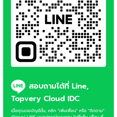
สอบถามได้ที่ Line,
Topvery Cloud IDC
เมื่อคุณเจอบัญชีนั้น, คลิก "เพิ่มเพื่อน" หรือ "ติดตาม"
เปิดแอป LINE บนอุปกรณ์ของคุณ ไปที่แท็บ เพื่อน ที่