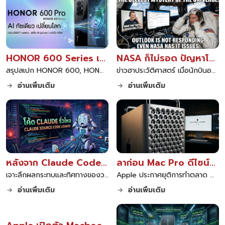
HONOR 600 Series เปิดตัว ทรงพลังด้วย AI ทัชเดียว เปลี่ยนโลก 2026
NASA ก็ไม่รอด ปัญหาโลกแตก Outlook ค้างกลางอวกาศ สุดท้ายต้องเรียกไอทีซัพพอร์ต
สรุปสเปก HONOR 600, HONOR 600 Pro และ HONOR 600 Lite สมาร์ตโฟนใหม่ล่าสุดปี 2026 ชูจุดเด่นฟีเจอร์ AI ทัชเดียว เปลี่ยนโลก อัปเกรดกล้องและแบตเตอรี่ อ่านรีวิวที่นี่
ข่าวฮาประวัติศาสตร์ เมื่อนักบินอวกาศ NASA เจอแอป Outlook หรือ Microsoft Mail ค้างบนสถานีอวกาศนานาชาติ สุดท้ายต้องทำตามสูตรคลาสสิกคือโทรเรียกไอทีซัพพอร์ตให้ช่วยแก้ปัญหา
อ่านเพิ่มเติม
อ่านเพิ่มเติม
หลังจาก Claude Code กลายเป็น Open Source
ลาก่อน Mac Pro ดีไซน์ขูดชีส Apple ยุติการพัฒนาและถอดหน้าสั่งซื้อออกจากเว็บแล้ว
เจาะลึกผลกระทบและทิศทางของวงการ AI หลังจาก Claude Code ถูกเปิดเป็น Open Source วิเคราะห์โอกาสใหม่สำหรับนักพัฒนา การแข่งขันที่ดุเดือดในตลาดโมเดลภาษา และความท้าทายด้านความปลอดภัยที่ตามมา
Apple ประกาศยุติการทำตลาด Mac Pro อย่างเป็นทางการ ถอดหน้าสั่งซื้อออกจากเว็บไซต์หลัก พร้อมดัน Mac Studio เป็นคอมพิวเตอร์รุ่นท็อปแทน และเปิดตัวฟีเจอร์รวมพลังประมวลผลบน macOS Tahoe
อ่านเพิ่มเติม
อ่านเพิ่มเติม