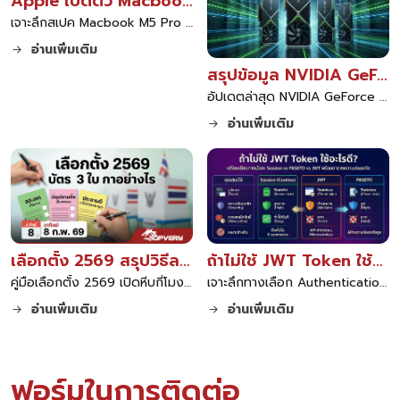
Apple เปิดตัว Macbook M5 Pro และ Air ขุมพลังใหม่ล่าสุด
เจาะลึกสเปค Macbook M5 Pro และ Macbook M5 Air จาก Apple มาพร้อมชิป M5 สถาปัตยกรรมใหม่ รองรับการทำงาน AI เต็มรูปแบบ แบตเตอรี่ทนทานและดีไซน์พรีเมียม
อ่านเพิ่มเติม
สรุปข้อมูล NVIDIA GeForce RTX 50 Series สถาปัตยกรรม Blackwell และเทคโนโลยี DLSS 4 ล่าสุด
อัปเดตล่าสุด NVIDIA GeForce RTX 50 Series สถาปัตยกรรม Blackwell แรงขึ้นด้วย DLSS 4.0 พร้อมเทคโนโลยี GDDR7 เช็คสเปคและราคาทุกรุ่น RTX 5090 RTX 5080 และสถานการณ์ผลิตล่าสุด
อ่านเพิ่มเติม
เลือกตั้ง 2569 สรุปวิธีลงคะแนน บัตร 3 ใบ สีไหนเลือกใคร ปากกาต้องเตรียมเองไหม
ถ้าไม่ใช้ JWT Token ใช้อะไรดี พร้อมตารางเปรียบเทียบทางเลือกและความปลอดภัย
คู่มือเลือกตั้ง 2569 เปิดหีบกี่โมง สรุปชัดบัตรเลือกตั้ง 3 ใบ สีเขียว สีชมพู สีเหลือง ต่างกันอย่างไร วิธีการกาบัตรที่ถูกต้อง และข้อควรระวังเรื่องปากกา อ่านจบพร้อมเข้าคูหาทันที
เจาะลึกทางเลือก Authentication นอกจาก JWT Token เปรียบเทียบ Session, PASETO และแนวทางความปลอดภัย พร้อมตารางเปรียบเทียบข้อดีข้อเสีย เพื่อเลือกใช้ให้เหมาะกับโปรเจกต์ของคุณ
อ่านเพิ่มเติม
อ่านเพิ่มเติม
ฟอร์มในการติดต่อ