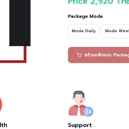
Price 2,920 TH
Package Mode
Mode Daily
Mode Wee
สร้างแพ็กเ
dth
Support