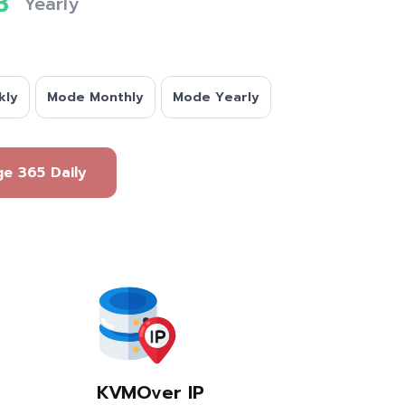
B
Yearly
kly
Mode Monthly
Mode Yearly
กจ Package 365 Daily
KVMOver IP