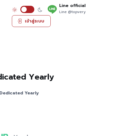
Line official
Line @topvery
เข้าสู่ระบบ
icated Yearly
Dedicated Yearly