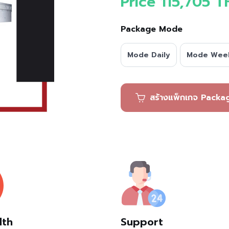
Price 115,705 T
Package Mode
Mode Daily
Mode Wee
สร้างแพ็กเ
dth
Support