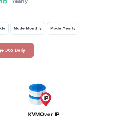
HB
Yearly
kly
Mode Monthly
Mode Yearly
กจ Package 365 Daily
KVMOver IP